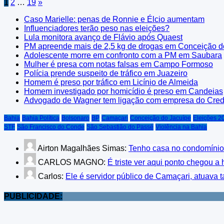
Paginação
1
2
…
19
»
de
Caso Marielle: penas de Ronnie e Élcio aumentam
Influenciadores terão peso nas eleições?
posts
Lula monitora avanço de Flávio após Quaest
PM apreende mais de 2,5 kg de drogas em Conceição d
Adolescente morre em confronto com a PM em Saubara
Mulher é presa com notas falsas em Campo Formoso
Polícia prende suspeito de tráfico em Juazeiro
Homem é preso por tráfico em Licínio de Almeida
Homem investigado por homicídio é preso em Candeias
Advogado de Wagner tem ligação com empresa do Cred
Bahia
Bahia Política
Bolsonaro
BP
Camaçari
Conceição do Jacuípe
Eleições 2
STF
São Francisco do Conde
São Sebastião do Passé
Violência na Bahia
Airton Magalhães Simas:
Tenho casa no condomínio 
CARLOS MAGNO:
É triste ver aqui ponto chegou 
Carlos:
Ele é servidor público de Camaçari, 
PUBLICIDADE: