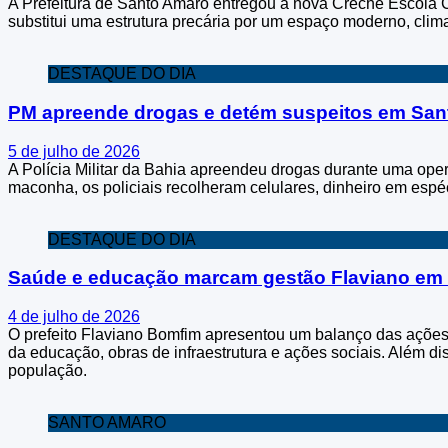
A Prefeitura de Santo Amaro entregou a nova Creche Escola Com
substitui uma estrutura precária por um espaço moderno, clim
DESTAQUE DO DIA
PM apreende drogas e detém suspeitos em Sa
5 de julho de 2026
A Polícia Militar da Bahia apreendeu drogas durante uma ope
maconha, os policiais recolheram celulares, dinheiro em espéc
DESTAQUE DO DIA
Saúde e educação marcam gestão Flaviano em
4 de julho de 2026
O prefeito Flaviano Bomfim apresentou um balanço das ações
da educação, obras de infraestrutura e ações sociais. Além d
população.
SANTO AMARO