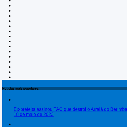
Notícias mais populares:
Ex-prefeita assinou TAC que destrói o Arraiá do Berimb
18 de maio de 2023