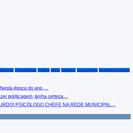
ícia Civil
Polícia Militar
Política
preso
Salvador
Santo Amaro
Segurança Pública
. Nesta época do ano,…
azer politicagem, tenha certeza…
E ABSURDO! PSICÓLOGO CHEFE NA REDE MUNICIPAL…