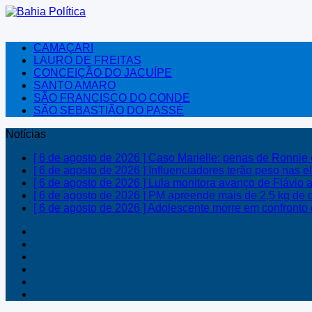
CAMAÇARI
LAURO DE FREITAS
CONCEIÇÃO DO JACUÍPE
SANTO AMARO
SÃO FRANCISCO DO CONDE
SÃO SEBASTIÃO DO PASSÉ
Notícias
[ 6 de agosto de 2026 ]
Caso Marielle: penas de Ronnie
[ 6 de agosto de 2026 ]
Influenciadores terão peso nas 
[ 6 de agosto de 2026 ]
Lula monitora avanço de Flávio
[ 6 de agosto de 2026 ]
PM apreende mais de 2,5 kg de
[ 6 de agosto de 2026 ]
Adolescente morre em confront
Facebook
Youtube
Instagram
Twitter
Telegram
Tumblr