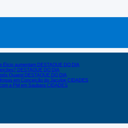
 e Élcio aumentam
DESTAQUE DO DIA
eleições?
DESTAQUE DO DIA
 após Quaest
DESTAQUE DO DIA
 drogas em Conceição do Jacuípe
CIDADES
o com a PM em Saubara
CIDADES