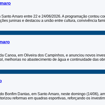
Amaro
 Santo Amaro entre 22 e 24/06/2026. A programação contou com
ições juninas e destacou a união entre cultura, convivência famil
Amaro
 da Canoa, em Oliveira dos Campinhos, e anunciou novos inves
bol, melhorias no abastecimento de água e continuidade das obra
o
do Bonfim Dantas, em Santo Amaro, neste domingo (14/06), ampl
rizou reformas em quadras esportivas, reforçando os investim