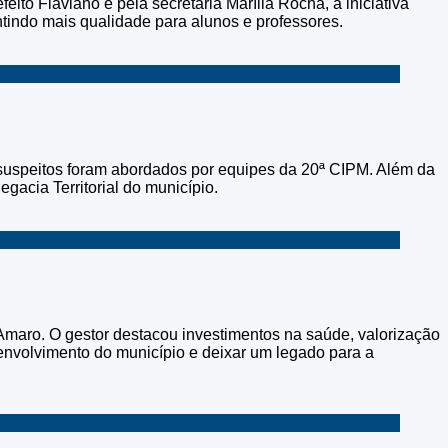
to Flaviano e pela secretária Marília Rocha, a iniciativa
ntindo mais qualidade para alunos e professores.
 suspeitos foram abordados por equipes da 20ª CIPM. Além da
gacia Territorial do município.
maro. O gestor destacou investimentos na saúde, valorização
senvolvimento do município e deixar um legado para a