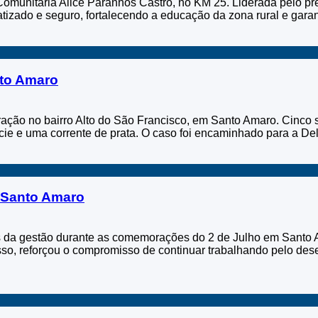
unitária Alice Paranhos Castro, no KM 25. Liderada pelo prefei
atizado e seguro, fortalecendo a educação da zona rural e gara
nto Amaro
ração no bairro Alto do São Francisco, em Santo Amaro. Cinco
ie e uma corrente de prata. O caso foi encaminhado para a Dele
 Santo Amaro
 da gestão durante as comemorações do 2 de Julho em Santo A
isso, reforçou o compromisso de continuar trabalhando pelo de