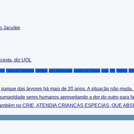
o Jacuípe
cesta, diz UOL
026
Feira de Santana
homem
Jair Bolsonaro
Lauro de Freitas
Lula
PM
Policia
Pol
parque das árvores há mais de 20 anos. A situação não muda
a humanidade seres humanos aproveitando a dor do outro para f
atuava também no CRIE, ATENDIA CRIANÇAS ESPECIAS, QU